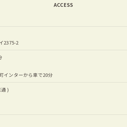
ACCESS
375-2
分
町インターから車で20分
直通 )