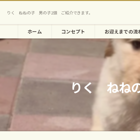
りく ねねの子 男の子2頭 ご紹介できます。
ホーム
コンセプト
お迎えまでの流
りく ねね